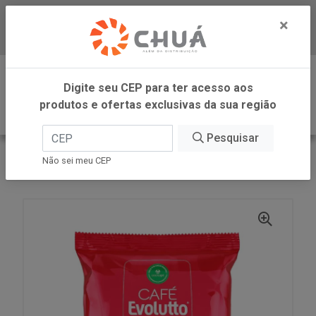
×
Baixe já nosso APP
0
Digite seu CEP para ter acesso aos
produtos e ofertas exclusivas da sua região
Pesquisar
VOLTAR
INÍCIO
COOXUPE CAFES
Não sei meu CEP
CAFE EVOLUTTO TRAD MOIDO 250G COOXUPE