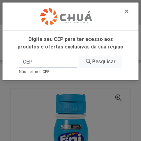
×
Baixe já nosso APP
0
Digite seu CEP para ter acesso aos
produtos e ofertas exclusivas da sua região
Pesquisar
VOLTAR
INÍCIO
FINI
Não sei meu CEP
CALDA PARA SORVETE DENTADURA 190G FINI