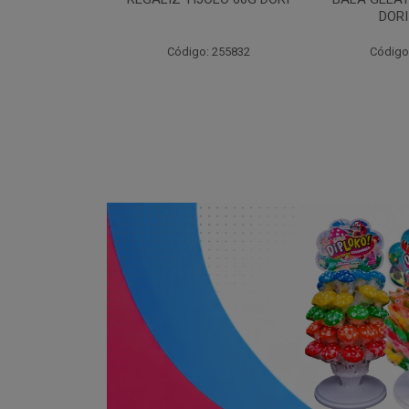
DORI 60GR
DORI
: 255832
Código: 206715
Código