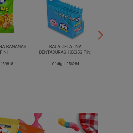
INA BANANAS
BALA GELATINA
TUBES MORA
FINI
DENTADURAS 10X35G FINI
10X35G
 139818
Código: 256284
Código: