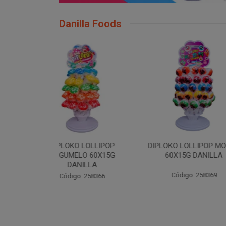
Danilla Foods
 LOLLIPOP
DIPLOKO LOLLIPOP MONST
DIPLOKO
LO 60X15G
60X15G DANILLA
OCEANO 60X
NILLA
Código: 258369
Código
: 258366