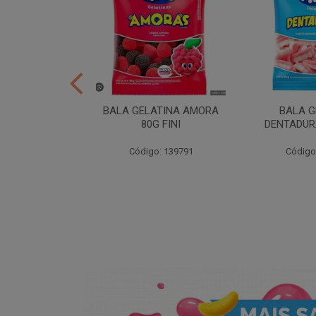
ER 10X35 FINI
BALA GELATINA AMORA
BALA G
80G FINI
DENTADURA
: 258539
Código: 139791
Código