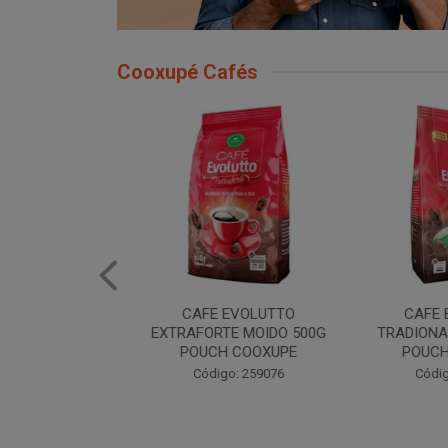
Cooxupé Cafés
EVOLUTTO
CAFE EVOLUTTO
CAFE E
NAL A VACUO
EXTRAFORTE MOIDO 500G
TRADIONAL
COOXUPE
POUCH COOXUPE
POUCH 
: 259075
Código: 259076
Código