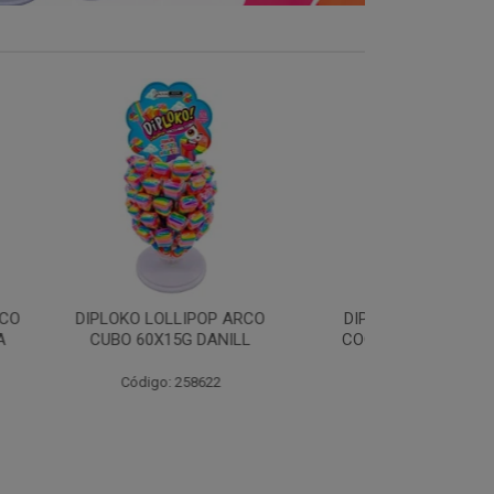
LLIPOP ARCO
DIPLOKO LOLLIPOP
DIPLOKO LOL
5G DANILL
COGUMELO 60X15G
60X15G 
DANILLA
 258622
Código:
Código: 258366