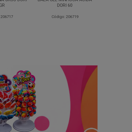
I 60
 206719
Código: 203262
Código: