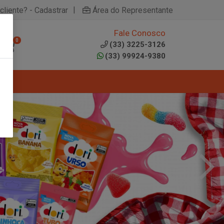
|
cliente? - Cadastrar
Área do Representante
Fale Conosco
0
(33) 3225-3126
(33) 99924-9380