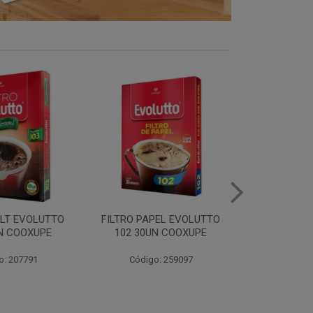
LT EVOLUTTO
FILTRO PAPEL EVOLUTTO
FILTRO PAPE
 COOXUPE
102 30UN COOXUPE
103 30UN
 207791
Código: 259097
Código: