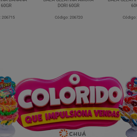
 60GR
60GR
DOR
: 206720
Código: 206717
Código: