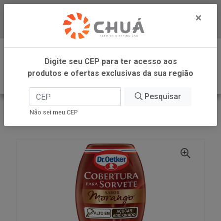
×
Baixe já nosso APP
0
Digite seu CEP para ter acesso aos
produtos e ofertas exclusivas da sua região
Pesquisar
VOLTAR
INÍCIO
DR OETKER BRASIL
Não sei meu CEP
CALDA SORVETE MORAN 190G DR OETKER