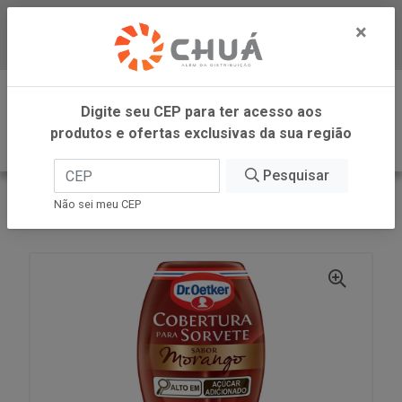
×
Baixe já nosso APP
0
Digite seu CEP para ter acesso aos
produtos e ofertas exclusivas da sua região
Pesquisar
VOLTAR
INÍCIO
DR OETKER BRASIL
Não sei meu CEP
CALDA SORVETE MORAN 190G DR OETKER