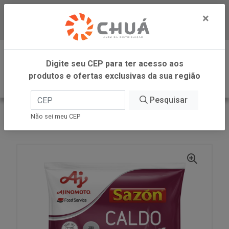
×
Baixe já nosso APP
0
Digite seu CEP para ter acesso aos
produtos e ofertas exclusivas da sua região
Pesquisar
VOLTAR
INÍCIO
AJINOMOTO FOOD SERVICE
Não sei meu CEP
CALDO BACON SAZON 1,1KG AJINOMOTO