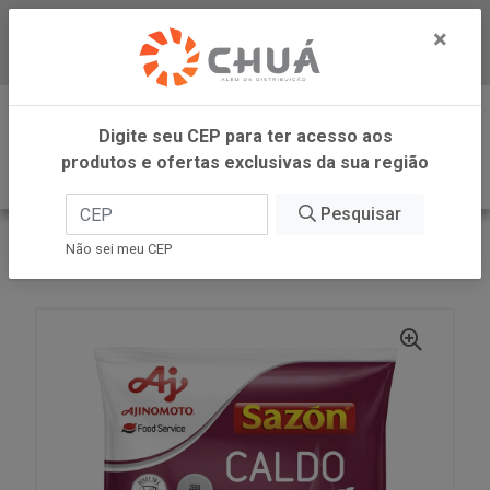
×
Baixe já nosso APP
0
Digite seu CEP para ter acesso aos
produtos e ofertas exclusivas da sua região
Pesquisar
VOLTAR
INÍCIO
AJINOMOTO FOOD SERVICE
Não sei meu CEP
CALDO BACON SAZON 1,1KG AJINOMOTO