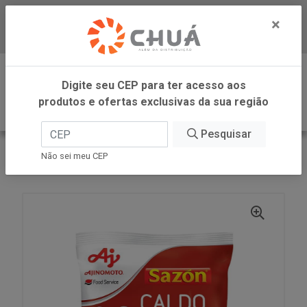
×
Baixe já nosso APP
0
Digite seu CEP para ter acesso aos
produtos e ofertas exclusivas da sua região
Pesquisar
VOLTAR
INÍCIO
AJINOMOTO FOOD SERVICE
Não sei meu CEP
CALDO CARNE SAZON 1,1KG AJINOMOTO