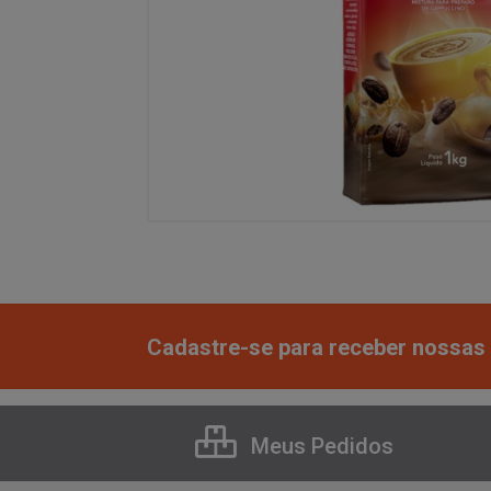
Cadastre-se para receber nossas 
Meus Pedidos