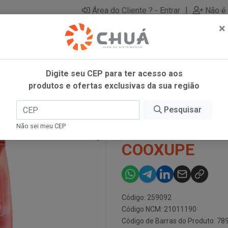
|
Área do Cliente ? - Entrar
Não é 
×
Digite seu CEP para ter acesso aos
produtos e ofertas exclusivas da sua região
 TRADI 1KG COOXUPE
Pesquisar
CAPPUCCINO 
Não sei meu CEP
COOXUPE
Código: 259092
Código NCM: 21011190
Código de Barras do Produto: 7