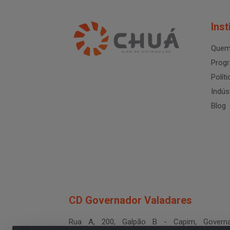
Inst
Quem
Progr
Polít
Indús
Blog
CD Governador Valadares
Rua A, 200, Galpão B - Capim, Governa