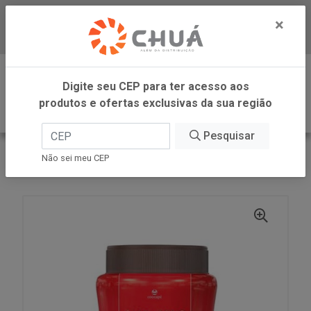
×
Baixe já nosso APP
0
Digite seu CEP para ter acesso aos
produtos e ofertas exclusivas da sua região
Pesquisar
VOLTAR
INÍCIO
COOXUPE CAFES
Não sei meu CEP
CAPPUCCINO EVOLUTO TRADI 200G COOXUPE