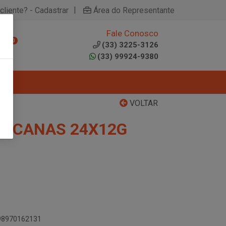
|
cliente? - Cadastrar
Área do Representante
Fale Conosco
0
(33) 3225-3126
(33) 99924-9380
VOLTAR
XICANAS 24X12G
898970162131