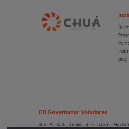
Inst
Quem
Progr
Polít
Indús
Blog
CD Governador Valadares
Rua A, 200, Galpão B - Capim, Governa