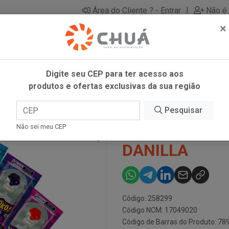
|
Área do Cliente ? - Entrar
Não é 
×
Digite seu CEP para ter acesso aos
produtos e ofertas exclusivas da sua região
4X12G DANILLA
Pesquisar
CAVEIRAS ME
Não sei meu CEP
DANILLA
Código: 258299
Código NCM: 17049020
Código de Barras do Produto: 7