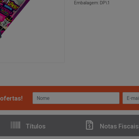
Embalagem: DP\1
ofertas!
Títulos
Notas Fiscais