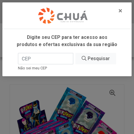
×
Baixe já nosso APP
0
Digite seu CEP para ter acesso aos
produtos e ofertas exclusivas da sua região
Pesquisar
VOLTAR
INÍCIO
DANILLA FOODS
Não sei meu CEP
CAVEIRAS MEXICANAS 24X12G DANILLA