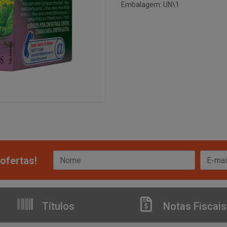
Embalagem: UN\1
ofertas!
Títulos
Notas Fiscais