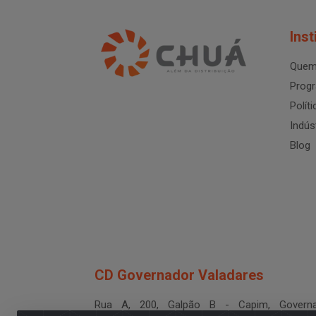
Inst
Quem
Progr
Polít
Indús
Blog
CD Governador Valadares
Rua A, 200, Galpão B - Capim, Governa