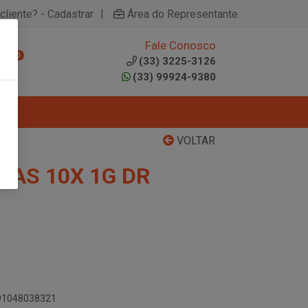
|
cliente? - Cadastrar
Área do Representante
Fale Conosco
0
(33) 3225-3126
(33) 99924-9380
VOLTAR
VAS 10X 1G DR
891048038321