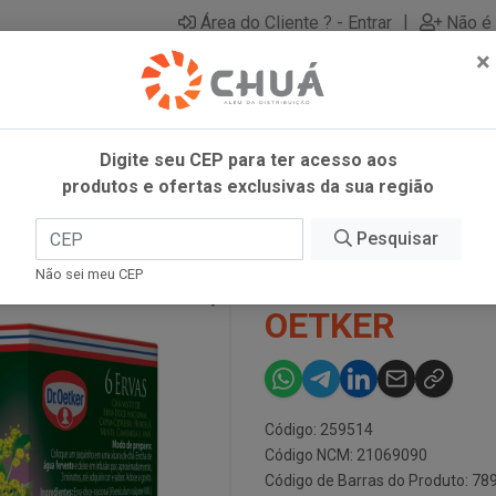
|
Área do Cliente ? - Entrar
Não é 
×
Digite seu CEP para ter acesso aos
produtos e ofertas exclusivas da sua região
X 1G DR OETKER
Pesquisar
CHA ERV 6 ER
Não sei meu CEP
OETKER
Código: 259514
Código NCM: 21069090
Código de Barras do Produto: 7