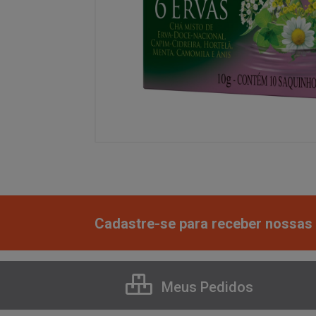
Cadastre-se para receber nossas 
Meus Pedidos