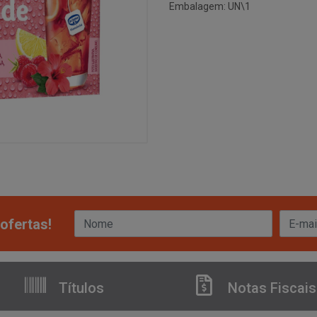
Embalagem: UN\1
ofertas!
Títulos
Notas Fiscais