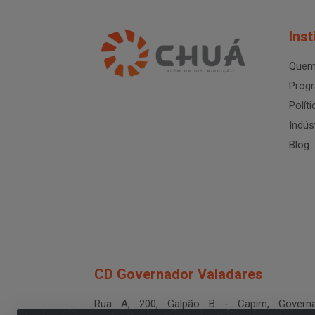
Inst
Quem
Progr
Polít
Indús
Blog
CD Governador Valadares
Rua A, 200, Galpão B - Capim, Governa