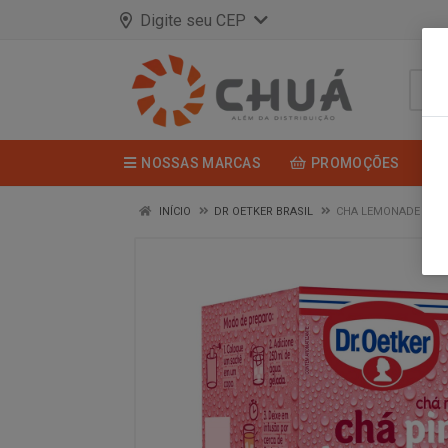
Digite seu CEP
NOSSAS MARCAS
PROMOÇÕES
INÍCIO
DR OETKER BRASIL
CHA LEMONADE PINK