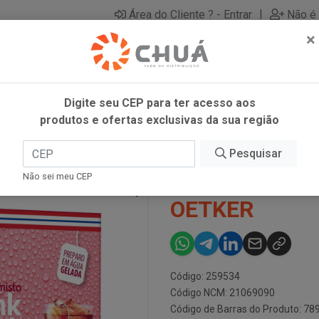
|
Área do Cliente ? - Entrar
Não é 
×
Digite seu CEP para ter acesso aos
produtos e ofertas exclusivas da sua região
 10X 2G DR OETKER
Pesquisar
CHA LEMONAD
Não sei meu CEP
OETKER
Código: 259534
Código NCM: 21069090
Código de Barras do Produto: 7