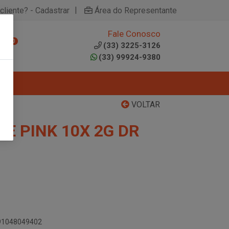
|
cliente? - Cadastrar
Área do Representante
Fale Conosco
0
(33) 3225-3126
(33) 99924-9380
VOLTAR
E PINK 10X 2G DR
891048049402