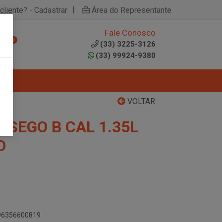
|
cliente? - Cadastrar
Área do Representante
Fale Conosco
0
(33) 3225-3126
(33) 99924-9380
VOLTAR
SSEGO B CAL 1.35L
O
896356600819