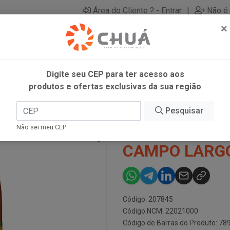
|
Área do Cliente ? - Entrar
Não é 
×
Digite seu CEP para ter acesso aos
produtos e ofertas exclusivas da sua região
 1.35L CAMPO LARGO
Pesquisar
CHA MATE PE
Não sei meu CEP
CAMPO LARG
Código: 207845
Código NCM: 22021000
Código de Barras do Produto: 7