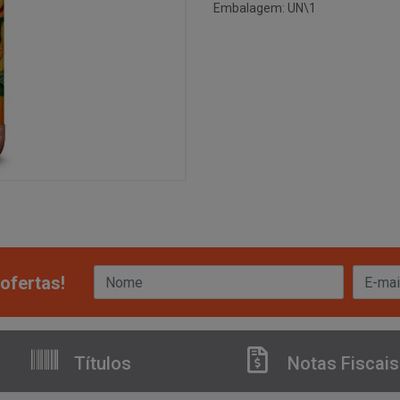
Embalagem: UN\1
ofertas!
Títulos
Notas Fiscais