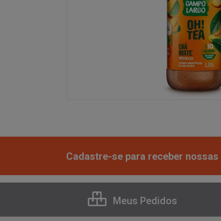
Cadastre-se para receber nossas 
Meus Pedidos