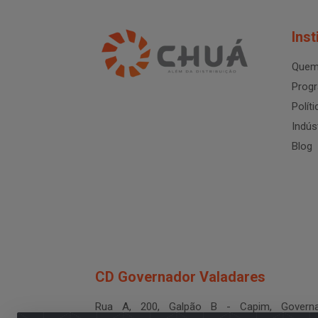
Inst
Quem
Progr
Polít
Indús
Blog
CD Governador Valadares
Rua A, 200, Galpão B - Capim, Governa