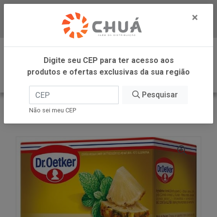
×
Baixe já nosso APP
0
Digite seu CEP para ter acesso aos
produtos e ofertas exclusivas da sua região
Pesquisar
VOLTAR
INÍCIO
DR OETKER BRASIL
Não sei meu CEP
CHA PLUS ABA HORT 10X 1G DR OETKER