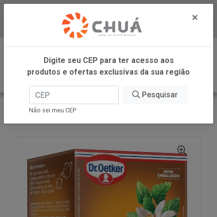
×
Baixe já nosso APP
0
Digite seu CEP para ter acesso aos
produtos e ofertas exclusivas da sua região
Pesquisar
VOLTAR
INÍCIO
DR OETKER BRASIL
Não sei meu CEP
CHA PLUS MELIS F LAR 10X 1G DR OETKER