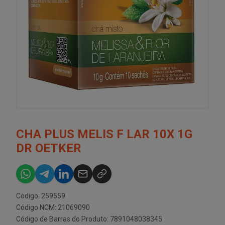
CHA PLUS MELIS F LAR 10X 1G
DR OETKER
Código: 259559
Código NCM: 21069090
Código de Barras do Produto: 7891048038345