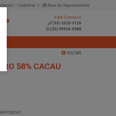
|
cliente? - Cadastrar
Área do Representante
Fale Conosco
0
(33) 3225-3126
(33) 99924-9380
VOLTAR
ERO 58% CACAU
896001282537