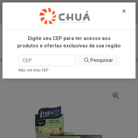
×
Baixe já nosso APP
0
Digite seu CEP para ter acesso aos
produtos e ofertas exclusivas da sua região
Pesquisar
VOLTAR
INÍCIO
LINEA ALIMENTOS
Não sei meu CEP
CHOCOLATE BRANCO VEGAN 15X30G LINEA