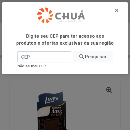
×
Baixe já nosso APP
0
Digite seu CEP para ter acesso aos
produtos e ofertas exclusivas da sua região
Pesquisar
VOLTAR
INÍCIO
LINEA ALIMENTOS
Não sei meu CEP
CHOCOLATE DARK 15X13G LINEA