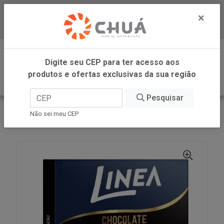
×
Baixe já nosso APP
0
Digite seu CEP para ter acesso aos
produtos e ofertas exclusivas da sua região
Pesquisar
VOLTAR
INÍCIO
LINEA ALIMENTOS
Não sei meu CEP
CHOCOLATE DARK 15X30G LINEA