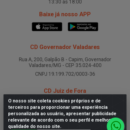
13:30 às 18:00
Baixe já nosso APP
CD Governador Valadares
Rua A, 200, Galpão B - Capim, Governador
Valadares/MG - CEP 35.024-400
CNPJ 19.199.702/0003-36
CD Juiz de Fora
O nosso site coleta cookies próprios e de
Rodovia BR-040 , Nº 0, Área B2 Condominio Brasil
terceiros para proporcionar uma experiência
LOG - São Pedro, Juiz de Fora/MG
personalizada ao usuário, apresentar publicidade
CNPJ 19.199.702/0005-06
relevante de acordo com o seu perfil e melhorar a
qualidade do nosso site.