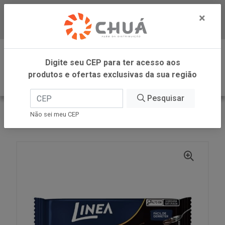
×
Baixe já nosso APP
0
Digite seu CEP para ter acesso aos
produtos e ofertas exclusivas da sua região
Pesquisar
VOLTAR
INÍCIO
LINEA ALIMENTOS
Não sei meu CEP
CHOCOLATE DARK CULINA 250G LINEA