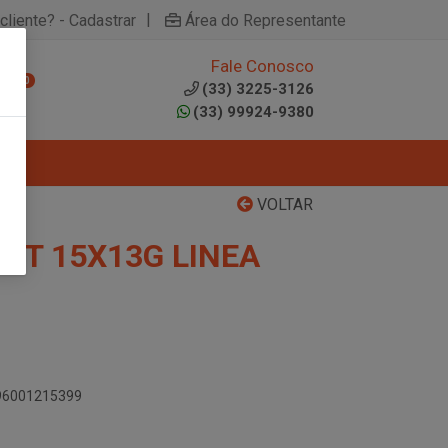
|
cliente? - Cadastrar
Área do Representante
Fale Conosco
0
(33) 3225-3126
(33) 99924-9380
VOLTAR
IT 15X13G LINEA
896001215399