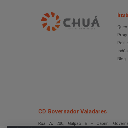
Inst
Quem
Progr
Polít
Indús
Blog
CD Governador Valadares
Rua A, 200, Galpão B - Capim, Governa