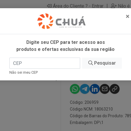
|
Área do Cliente ? - Entrar
Não é 
×
Digite seu CEP para ter acesso aos
produtos e ofertas exclusivas da sua região
3G LINEA
Pesquisar
CHOCOLATE LE
Não sei meu CEP
Código: 206959
Código NCM: 18063210
Código de Barras do Produto: 7
Embalagem: DP\1