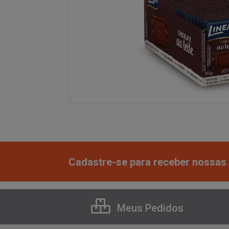
Cadastre-se para receber nossas 
Meus Pedidos