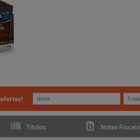
ofertas!
Títulos
Notas Fiscais