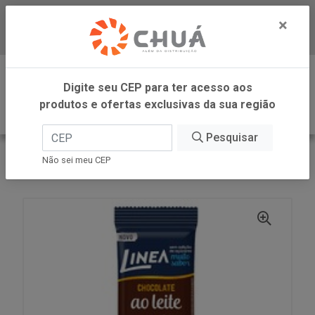
×
Baixe já nosso APP
0
Digite seu CEP para ter acesso aos
produtos e ofertas exclusivas da sua região
Pesquisar
VOLTAR
INÍCIO
LINEA ALIMENTOS
Não sei meu CEP
CHOCOLATE LEIT ZERO 10X75G LINEA