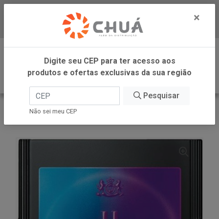
×
Baixe já nosso APP
0
Digite seu CEP para ter acesso aos
produtos e ofertas exclusivas da sua região
Pesquisar
VOLTAR
INÍCIO
Não sei meu CEP
CIGARRO FOREST FUSION BOX 10UN MARLBORO