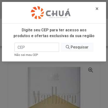
×
Baixe já nosso APP
0
Digite seu CEP para ter acesso aos
produtos e ofertas exclusivas da sua região
Pesquisar
VOLTAR
INÍCIO
CIGARRO GOLD BOX 10UN MARLBORO
Não sei meu CEP