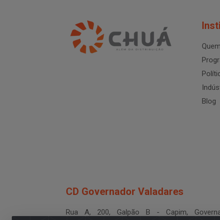
Inst
Quem
Progr
Polít
Indús
Blog
CD Governador Valadares
Rua A, 200, Galpão B - Capim, Governa