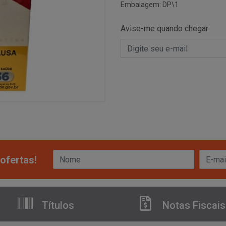
Embalagem: DP\1
Avise-me quando chegar
ofertas!
Títulos
Notas Fiscais