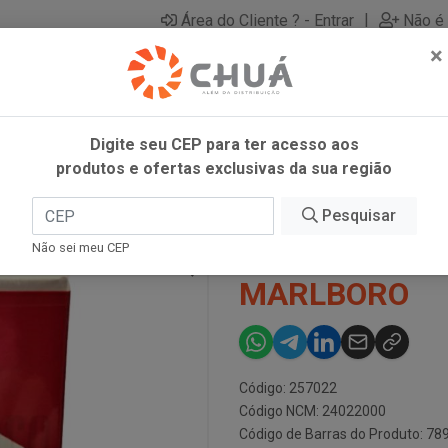
|
Área do Cliente ? - Entrar
Não é 
×
Digite seu CEP para ter acesso aos
produtos e ofertas exclusivas da sua região
Pesquisar
CIGARRO RED
Não sei meu CEP
MARLBORO
Código: 257022
Código NCM: 24022000
Código de Barras do Produto: 7