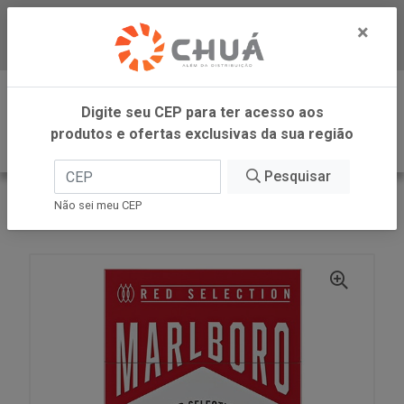
×
Baixe já nosso APP
0
Digite seu CEP para ter acesso aos
produtos e ofertas exclusivas da sua região
Pesquisar
VOLTAR
INÍCIO
Não sei meu CEP
CIGARRO RED SELEC BOX 10UN MARLBORO