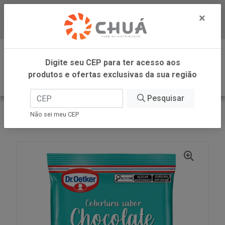
×
Baixe já nosso APP
0
Digite seu CEP para ter acesso aos
produtos e ofertas exclusivas da sua região
Pesquisar
VOLTAR
INÍCIO
DR OETKER BRASIL
Não sei meu CEP
COBERT MOEDA CHOC BRAN 350G DR OETKER