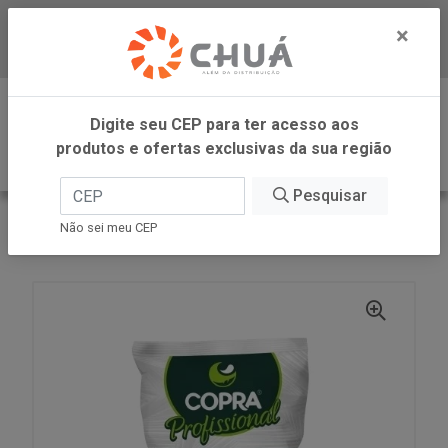
×
Baixe já nosso APP
0
Digite seu CEP para ter acesso aos
produtos e ofertas exclusivas da sua região
Pesquisar
VOLTAR
INÍCIO
COPRA ALIMENTOS
Não sei meu CEP
COCO RAL FINO UMIDO ADOCADO 1KG COPRA