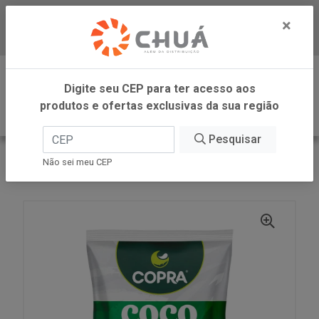
×
Baixe já nosso APP
0
Digite seu CEP para ter acesso aos
produtos e ofertas exclusivas da sua região
Pesquisar
VOLTAR
INÍCIO
COPRA ALIMENTOS
Não sei meu CEP
COCO RAL FLOCOS UMIDO ADOCADO 5KG COPRA