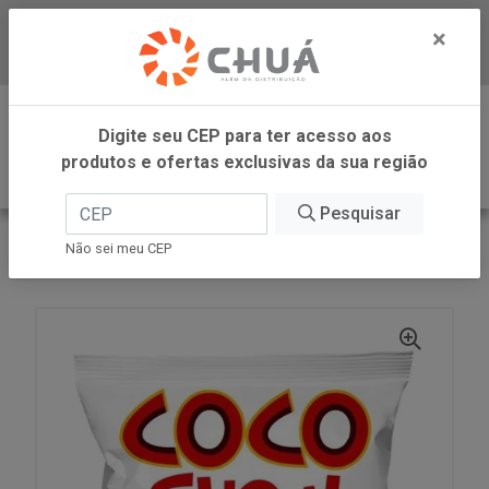
×
Baixe já nosso APP
0
Digite seu CEP para ter acesso aos
produtos e ofertas exclusivas da sua região
Pesquisar
VOLTAR
INÍCIO
COPRA ALIMENTOS
Não sei meu CEP
COCO RALADO UMIDO ADOC 100G COCO SHOW