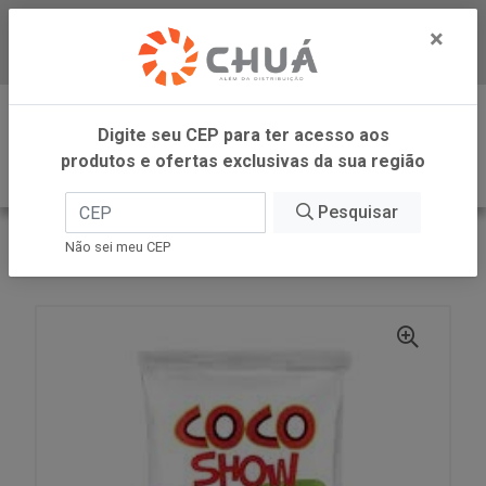
×
Baixe já nosso APP
0
Digite seu CEP para ter acesso aos
produtos e ofertas exclusivas da sua região
Pesquisar
VOLTAR
INÍCIO
COPRA ALIMENTOS
Não sei meu CEP
COCO RALADO UMIDO ADOC 50G COCO SHOW