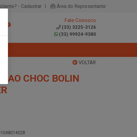
|
cliente? - Cadastrar
Área do Representante
Fale Conosco
0
(33) 3225-3126
(33) 99924-9380
VOLTAR
CAO CHOC BOLIN
ER
891048014028