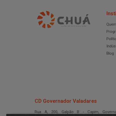
Inst
Quem
Progr
Polít
Indús
Blog
CD Governador Valadares
Rua A, 200, Galpão B - Capim, Governa