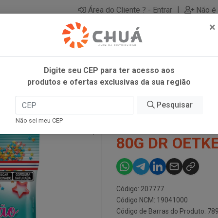
|
Área do Cliente ? - Entrar
Não é 
×
Digite seu CEP para ter acesso aos
produtos e ofertas exclusivas da sua região
OC BOLIN 80G DR OETKER
Pesquisar
CONF DECORA
Não sei meu CEP
80G DR OETK
Código: 207777
Código NCM: 19041000
Código de Barras do Produto: 7