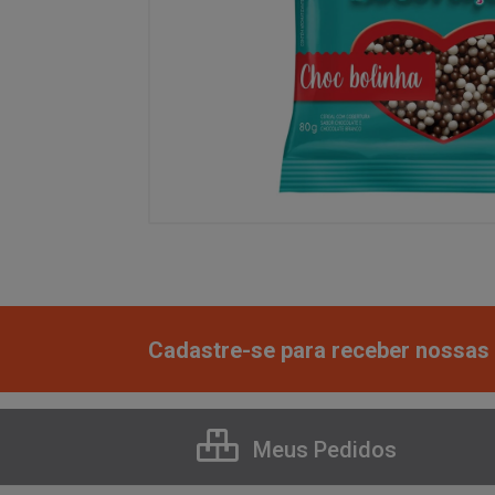
Cadastre-se para receber nossas 
Meus Pedidos