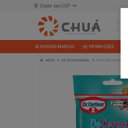
Digite seu CEP
NOSSAS MARCAS
PROMOÇÕES
INÍCIO
DR OETKER BRASIL
CONF DECORACAO CH