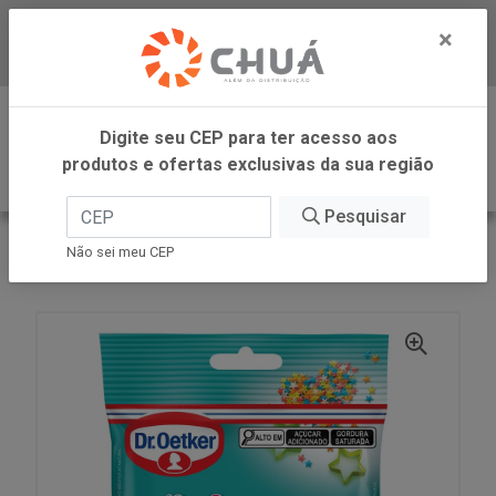
×
Baixe já nosso APP
0
Digite seu CEP para ter acesso aos
produtos e ofertas exclusivas da sua região
Pesquisar
VOLTAR
INÍCIO
DR OETKER BRASIL
Não sei meu CEP
CONF DECORACAO COLOR BOLIN 80G DR OETKER