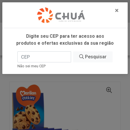
×
Baixe já nosso APP
0
Digite seu CEP para ter acesso aos
produtos e ofertas exclusivas da sua região
Pesquisar
VOLTAR
INÍCIO
MARILAN
Não sei meu CEP
COOKIES ORIGINAL 8X40G MARILAN