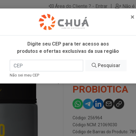
|
Área do Cliente ? - Entrar
Não é 
×
Digite seu CEP para ter acesso aos
produtos e ofertas exclusivas da sua região
Pesquisar
CREATINA MI
Não sei meu CEP
PROBIOTICA
Código: 256964
Código NCM: 21069030
Código de Barras do Produto: 7