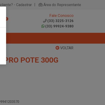
|
cliente? - Cadastrar
Área do Representante
Fale Conosco
0
(33) 3225-3126
(33) 99924-9380
VOLTAR
X PRO POTE 300G
899941203570