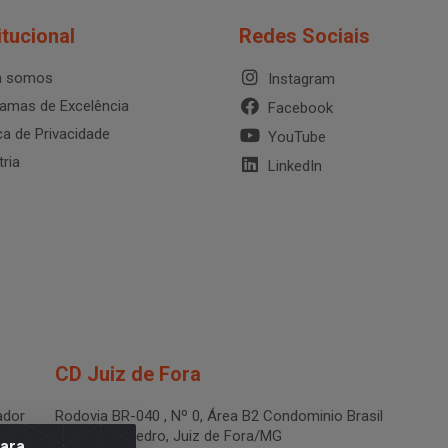
itucional
Redes Sociais
 somos
Instagram
amas de Excelência
Facebook
ica de Privacidade
YouTube
tria
LinkedIn
CD Juiz de Fora
dor
Rodovia BR-040 , Nº 0, Área B2 Condominio Brasil
LOG - São Pedro, Juiz de Fora/MG
para