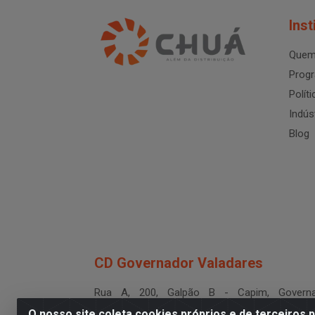
Inst
Quem
Progr
Polít
Indús
Blog
CD Governador Valadares
Rua A, 200, Galpão B - Capim, Governa
Valadares/MG - CEP 35.024-400
O nosso site coleta cookies próprios e de terceiros 