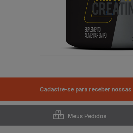
Cadastre-se para receber nossas 
Meus Pedidos