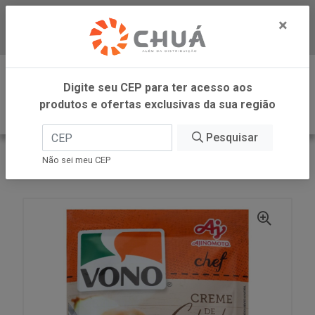
×
Baixe já nosso APP
0
Digite seu CEP para ter acesso aos
produtos e ofertas exclusivas da sua região
Pesquisar
VOLTAR
INÍCIO
AJINOMOTO
Não sei meu CEP
CREME CEBO SOD 12X58G VONO CHEF