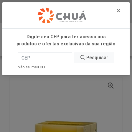
×
Baixe já nosso APP
0
Digite seu CEP para ter acesso aos
produtos e ofertas exclusivas da sua região
Pesquisar
VOLTAR
INÍCIO
CREME CHANTILLY GRAN FIN 200ML
Não sei meu CEP