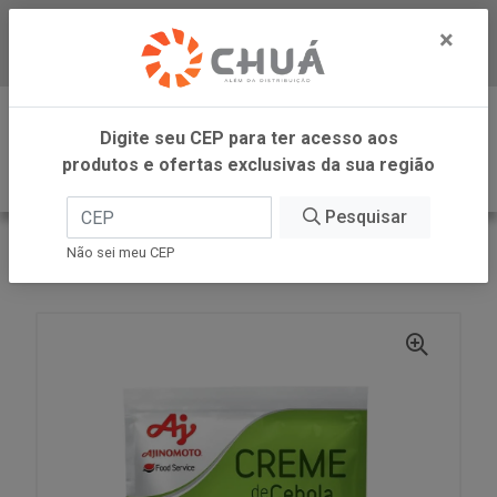
×
Baixe já nosso APP
0
Digite seu CEP para ter acesso aos
produtos e ofertas exclusivas da sua região
Pesquisar
VOLTAR
INÍCIO
AJINOMOTO FOOD SERVICE
Não sei meu CEP
CREME DE CEBO 1KG AJINOMOTO