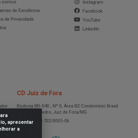
 somos
Instagram
amas de Excelência
Facebook
ica de Privacidade
YouTube
tria
LinkedIn
CD Juiz de Fora
dor
Rodovia BR-040 , Nº 0, Área B2 Condominio Brasil
LOG - São Pedro, Juiz de Fora/MG
para
CNPJ 19.199.702/0005-06
io, apresentar
elhorar a