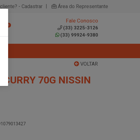
|
cliente? - Cadastrar
Área do Representante
Fale Conosco
0
(33) 3225-3126
(33) 99924-9380
VOLTAR
 CURRY 70G NISSIN
891079013427