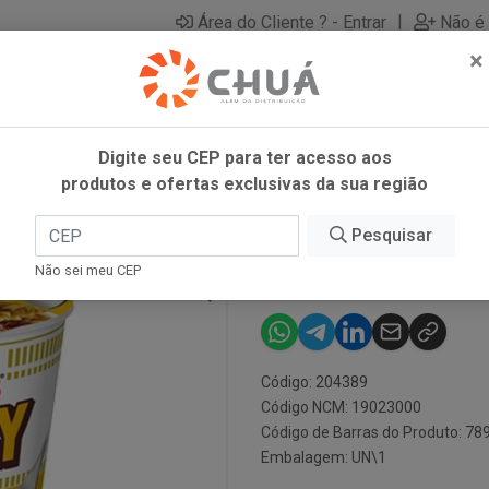
|
Área do Cliente ? - Entrar
Não é 
×
Digite seu CEP para ter acesso aos
produtos e ofertas exclusivas da sua região
N
Pesquisar
CUP NOODLES
Não sei meu CEP
Código: 204389
Código NCM: 19023000
Código de Barras do Produto: 7
Embalagem: UN\1