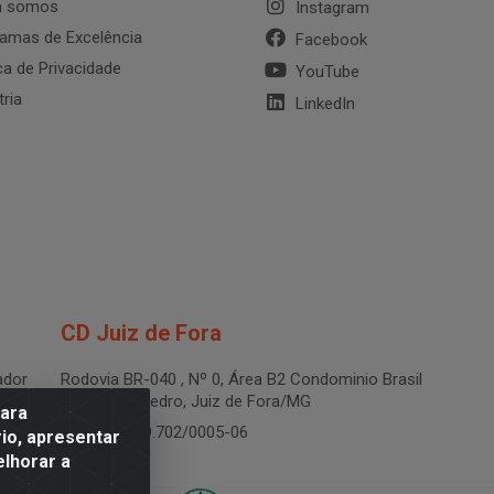
 somos
Instagram
amas de Excelência
Facebook
ica de Privacidade
YouTube
tria
LinkedIn
CD Juiz de Fora
dor
Rodovia BR-040 , Nº 0, Área B2 Condominio Brasil
LOG - São Pedro, Juiz de Fora/MG
para
CNPJ 19.199.702/0005-06
io, apresentar
elhorar a