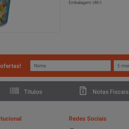
Embalagem: UN\1
ofertas!
Títulos
Notas Fiscais
itucional
Redes Sociais