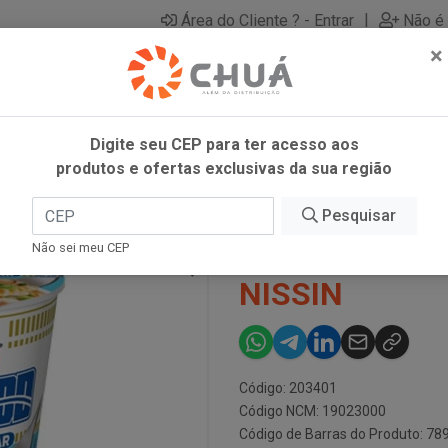
|
Área do Cliente ? - Entrar
Não é 
×
Digite seu CEP para ter acesso aos
produtos e ofertas exclusivas da sua região
ISSIN
Pesquisar
CUP NOODLES
Não sei meu CEP
NISSIN
Código: 203401
Código NCM: 19023000
Código de Barras do Produto: 7