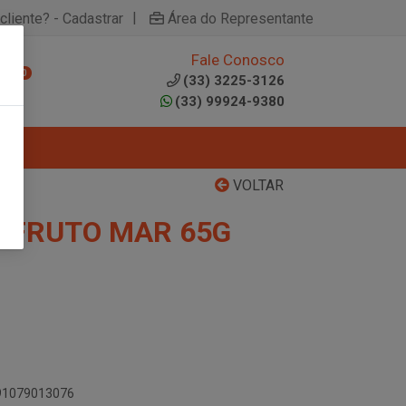
|
cliente? - Cadastrar
Área do Representante
Fale Conosco
0
(33) 3225-3126
(33) 99924-9380
VOLTAR
 FRUTO MAR 65G
891079013076