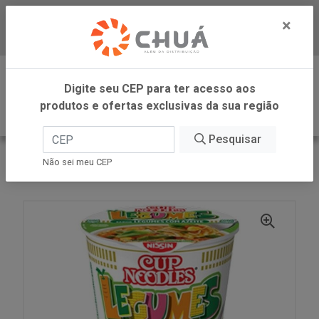
×
Baixe já nosso APP
0
Digite seu CEP para ter acesso aos
produtos e ofertas exclusivas da sua região
Pesquisar
VOLTAR
INÍCIO
NISSIN
Não sei meu CEP
CUP NOODLES LEGUMES 67G NISSIN