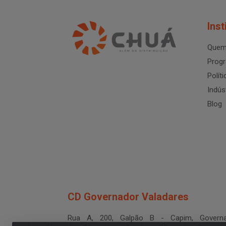
Inst
Quem
Progr
Polít
Indús
Blog
CD Governador Valadares
Rua A, 200, Galpão B - Capim, Governa