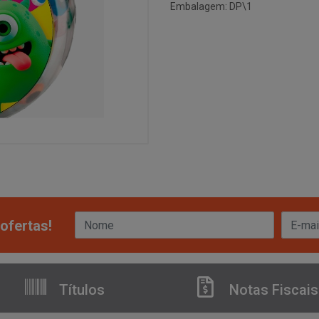
Embalagem: DP\1
ofertas!
Títulos
Notas Fiscais