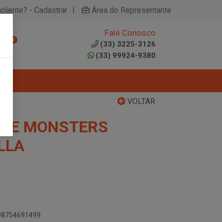
|
cliente? - Cadastrar
Área do Representante
Fale Conosco
0
(33) 3225-3126
(33) 99924-9380
VOLTAR
OTE MONSTERS
LLA
898754691499