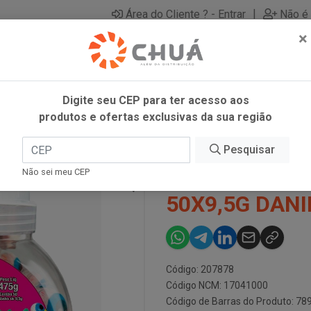
|
Área do Cliente ? - Entrar
Não é 
×
Digite seu CEP para ter acesso aos
produtos e ofertas exclusivas da sua região
ERS 50X9,5G DANILLA
Pesquisar
DANCLETS P
Não sei meu CEP
50X9,5G DANI
Código: 207878
Código NCM: 17041000
Código de Barras do Produto: 7