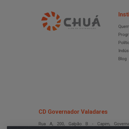
Inst
Quem
Progr
Polít
Indús
Blog
CD Governador Valadares
Rua A, 200, Galpão B - Capim, Governa