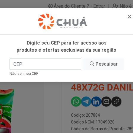
|
Área do Cliente ? - Entrar
Não é 
×
Digite seu CEP para ter acesso aos
produtos e ofertas exclusivas da sua região
NCIA 48X72G DANILLA
Pesquisar
DIP LOKO GU
Não sei meu CEP
48X72G DANI
Código: 207884
Código NCM: 17049020
Código de Barras do Produto: 7