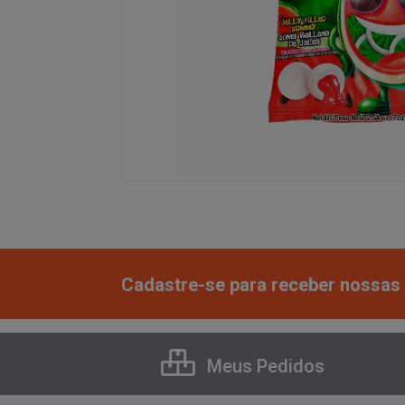
Cadastre-se para receber nossas 
Meus Pedidos