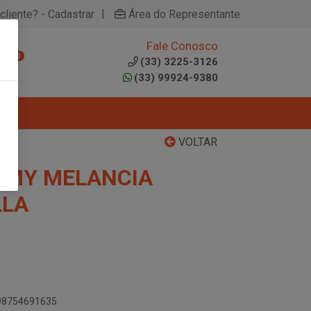
|
cliente? - Cadastrar
Área do Representante
Fale Conosco
0
(33) 3225-3126
(33) 99924-9380
VOLTAR
MMY MELANCIA
LLA
898754691635