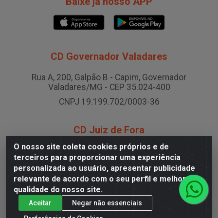
Baixe já nosso APP
CD Governador Valadares
Rua A, 200, Galpão B - Capim, Governador
Valadares/MG - CEP 35.024-400
CNPJ 19.199.702/0003-36
CD Juiz de Fora
O nosso site coleta cookies próprios e de
Rodovia BR-040 , Nº 0, Área B2 Condominio Brasil
terceiros para proporcionar uma experiência
LOG - São Pedro, Juiz de Fora/MG
personalizada ao usuário, apresentar publicidade
CNPJ 19.199.702/0005-06
relevante de acordo com o seu perfil e melhorar a
qualidade do nosso site.
Aceitar
Negar não essenciais