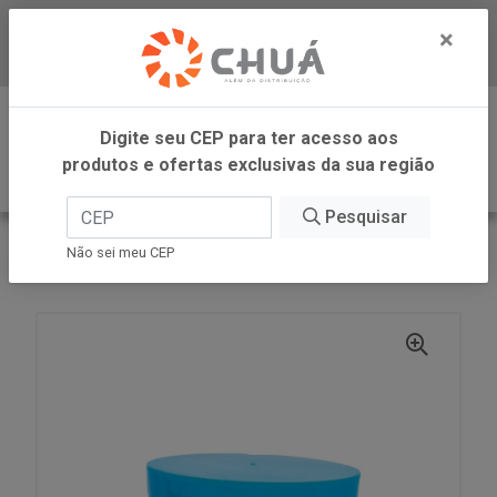
×
Baixe já nosso APP
0
Digite seu CEP para ter acesso aos
produtos e ofertas exclusivas da sua região
Pesquisar
VOLTAR
INÍCIO
DANILLA FOODS
Não sei meu CEP
DIPLOKO OLHOS FAM UNIC 60X12G DANILLA