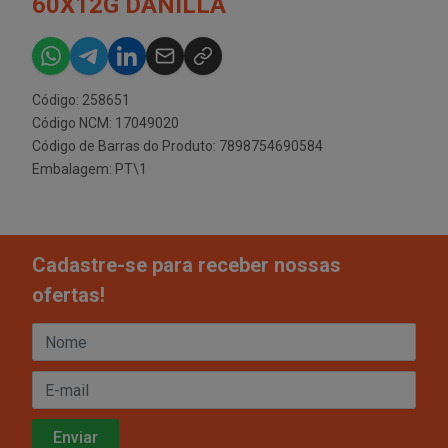
60X12G DANILLA
Código: 258651
Código NCM: 17049020
Código de Barras do Produto: 7898754690584
Embalagem: PT\1
Cadastre-se para receber nossas
ofertas!