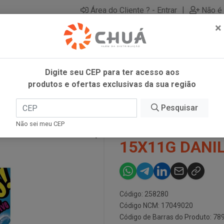
|
Área do Cliente ? - Entrar
Não é 
×
Digite seu CEP para ter acesso aos
produtos e ofertas exclusivas da sua região
LIKE 15X11G DANILLA
Pesquisar
DIPLOKO BOO
Não sei meu CEP
15X11G DANI
Código: 258280
Código NCM: 17049020
Código de Barras do Produto: 7