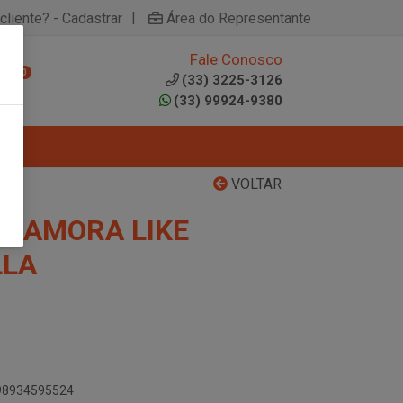
|
cliente? - Cadastrar
Área do Representante
Fale Conosco
0
(33) 3225-3126
(33) 99924-9380
VOLTAR
M AMORA LIKE
LLA
898934595524