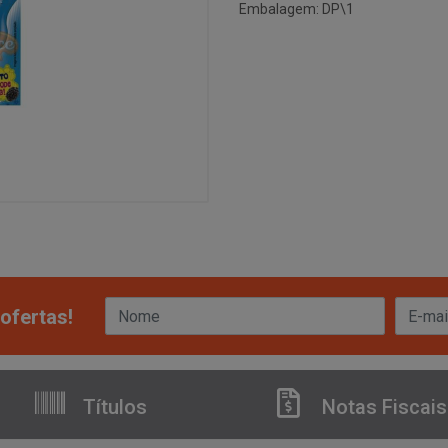
Embalagem: DP\1
ofertas!
Títulos
Notas Fiscais