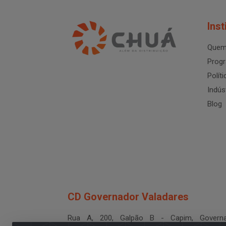
Inst
Quem
Progr
Polít
Indús
Blog
CD Governador Valadares
Rua A, 200, Galpão B - Capim, Governa