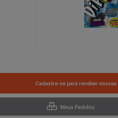
Cadastre-se para receber nossas 
Meus Pedidos