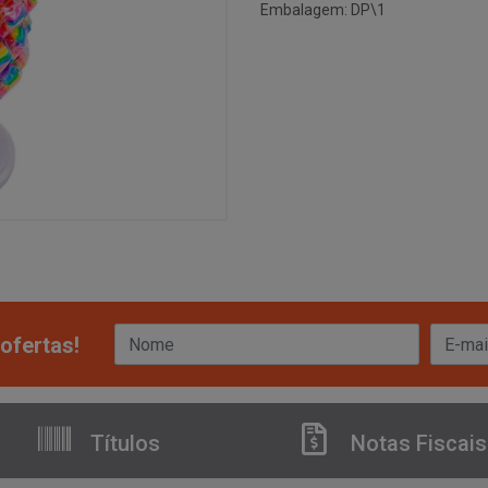
Embalagem: DP\1
ofertas!
Títulos
Notas Fiscais