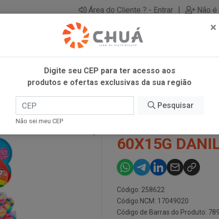
|
Área do Cliente ? - Entrar
Não é 
×
Digite seu CEP para ter acesso aos
produtos e ofertas exclusivas da sua região
O CUBO 60X15G DANILL
Pesquisar
DIPLOKO LOL
Não sei meu CEP
60X15G DANI
Código: 258622
Código NCM: 17049020
Código de Barras do Produto: 7