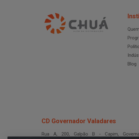
Inst
Quem
Progr
Polít
Indús
Blog
CD Governador Valadares
Rua A, 200, Galpão B - Capim, Governa