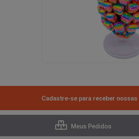
Cadastre-se para receber nossas 
Meus Pedidos