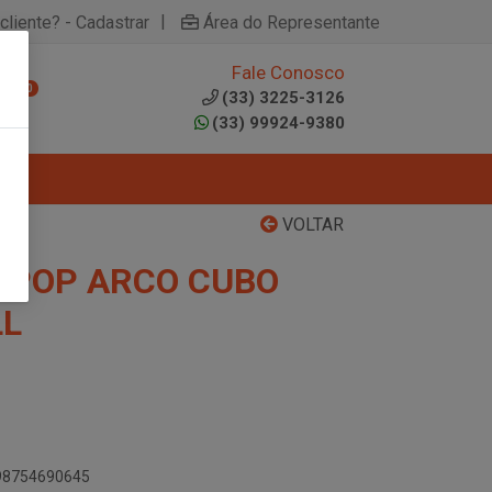
|
cliente? - Cadastrar
Área do Representante
Fale Conosco
0
(33) 3225-3126
(33) 99924-9380
VOLTAR
LIPOP ARCO CUBO
LL
898754690645