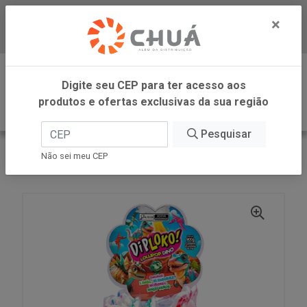
×
Baixe já nosso APP
0
Digite seu CEP para ter acesso aos
produtos e ofertas exclusivas da sua região
Pesquisar
VOLTAR
INÍCIO
DANILLA FOODS
Não sei meu CEP
DIPLOKO LOLLIPOP DINO 60X15G DANILLA