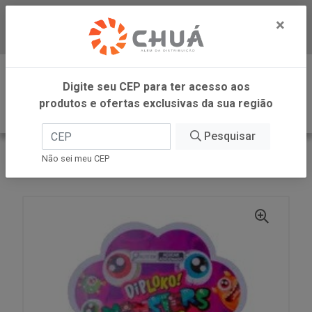
×
Baixe já nosso APP
0
Digite seu CEP para ter acesso aos
produtos e ofertas exclusivas da sua região
Pesquisar
VOLTAR
INÍCIO
DANILLA FOODS
Não sei meu CEP
DIPLOKO LOLLIPOP MONST 60X15G DANILLA